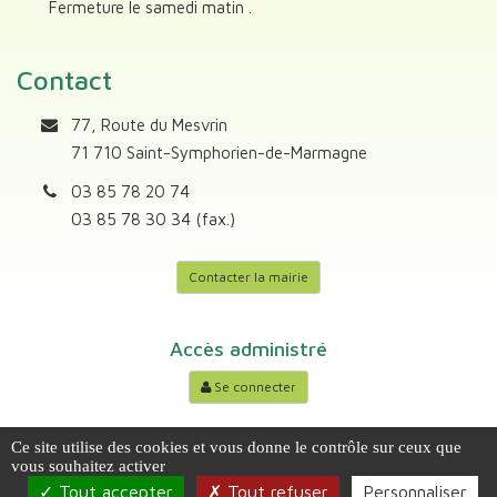
Fermeture le samedi matin .
Contact
77, Route du Mesvrin
71 710 Saint-Symphorien-de-Marmagne
03 85 78 20 74
03 85 78 30 34 (fax.)
Contacter la mairie
Accès administré
Se connecter
Ce site utilise des cookies et vous donne le contrôle sur ceux que
PLAN DU SITE
MENTIONS LÉGALES
vous souhaitez activer
Tout accepter
Tout refuser
Personnaliser