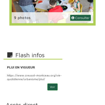
9 photos
 Consulter
Flash infos
PLUI EN VIGUEUR
PLU
https://www.creusot-montceau.org/vie-
http
quotidienne/urbanisme/plui/
quoti
Voir
Accès direct