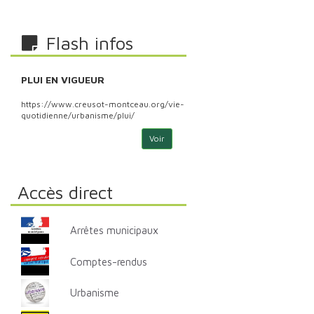
Flash infos
PLUI EN VIGUEUR
PLU
https://www.creusot-montceau.org/vie-
http
quotidienne/urbanisme/plui/
quoti
Voir
Accès direct
Arrêtes municipaux
Comptes-rendus
Urbanisme