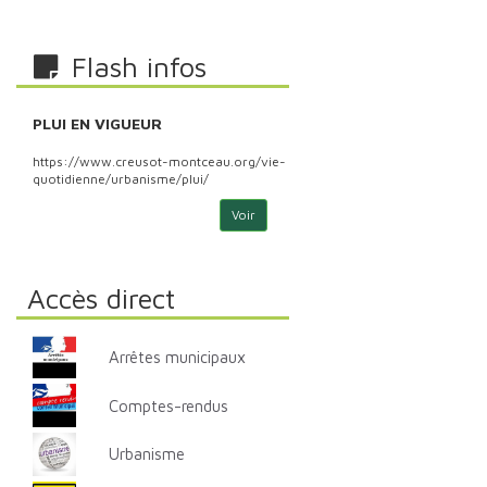
Flash infos
PLUI EN VIGUEUR
PLU
https://www.creusot-montceau.org/vie-
http
quotidienne/urbanisme/plui/
quoti
Voir
Accès direct
Arrêtes municipaux
Comptes-rendus
Urbanisme