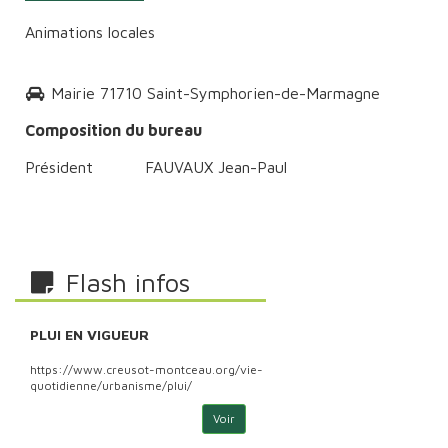
Animations locales
Mairie 71710 Saint-Symphorien-de-Marmagne
Composition du bureau
Président
FAUVAUX Jean-Paul
Flash infos
PLUI EN VIGUEUR
PLU
https://www.creusot-montceau.org/vie-
http
quotidienne/urbanisme/plui/
quoti
Voir