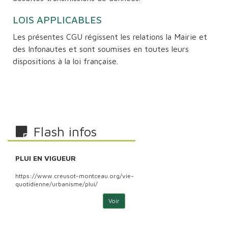
LOIS APPLICABLES
Les présentes CGU régissent les relations la Mairie et
des Infonautes et sont soumises en toutes leurs
dispositions à la loi française.
Flash infos
PLUI EN VIGUEUR
PLU
https://www.creusot-montceau.org/vie-
http
quotidienne/urbanisme/plui/
quoti
Voir